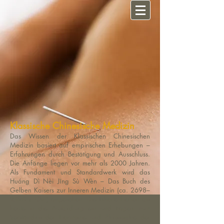
Klassische Chinesische Medizin
Das Wissen der Klassischen Chinesischen
Medizin basiert auf empirischen Erhebungen –
Erfahrungen durch Bestätigung und Ausschluss.
Die Anfänge liegen vor mehr als 2000 Jahren.
Als Fundament und Standardwerk wird das
Huáng Dì Nèi Jīng Sù Wèn – Das Buch des
Gelben Kaisers zur Inneren Medizin (ca. 2698–
2598 v. Chr.) angesehen. Die Inhalte fließen bis
heute in die Ausbildung ein und tragen zum
Verständnis der Harmonie und Philosophie der