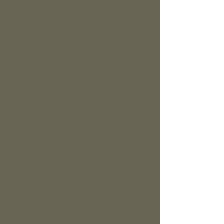
Klassischen Chinesischen Medizin bei.
Der größte Unterschied zur westlichen Medizin
ist die Art der Diagnosestellung.
Technische Diagnoseverfahren und hieraus
resultierende Ergebnisse wie zum Beispiel
Blutwerte oder Diagnosestellungen durch
bildgebende Instrumente spielen eine sekundäre
Rolle.
In der Klassischen Chinesischen Medizin wird
durch den Therapeuten ein Gesamtbild des
Patienten mit den energetischen Verhältnissen
eruiert.
Der Anamnese und Diagnosestellung liegen eine
ausführliche Befragung sowie Puls- und
Zungendiagnostik zugrunde. Diese Kriterien
kommen auch in den Folgebehandlungen zum
Einsatz, um als Basis jeder Behandlung ein
aktuelles Bild des Patienten zu berücksichtigen.
Ein weiterer Unterschied zu unserem westlich
geprägten medizinischen Verständnis ist die Rolle
der Energie „Qi“, die in einem Netzwerk