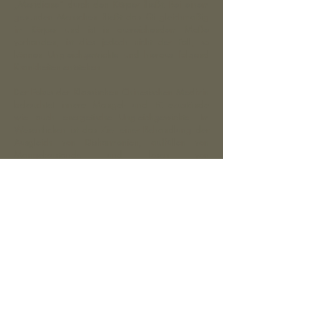
„Meridiane“ durch den Körper fließt. Bei einem
gesunden Menschen fließt das Qi gleichmäßig
im Körper und ist in ausreichendem Maße
vorhanden, ist dies jedoch nicht der Fall, so
können Ungleichgewichte und hieraus folgend
Krankheiten entstehen.
Der Fokus der Klassischen Chinesischen Medizin
beleuchtet innere Mangel- und Füllezustände
wie auch energetische Ungleichgewichte. Im
Wesentlichen ist das Ziel einer Behandlung der
Ausgleich von Disharmonien, auffüllen von
Mangelzustände und lösen von
Energieblockaden. Hiermit soll der freie Fluss und
die gleichmäßige Verteilung des Qi im Körper
des Patienten wieder hergestellt werden.
Die Klassische Chinesische Medizin umfasst die
Behandlung von akuten und chronischen
Erkrankungen, wie auch die präventive
Behandlung zur Gesunderhaltung der
Gesamtheit von Körper, Geist und Seele.
Die 5 Säulen der Klassischen Chinesischen
Medizin